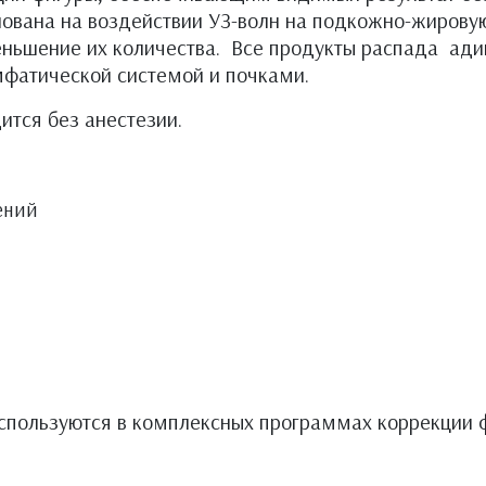
нована на воздействии УЗ-волн на подкожно-жировую
ньшение их количества. Все продукты распада ади
мфатической системой и почками.
тся без анестезии.
ений
спользуются в комплексных программах коррекции ф