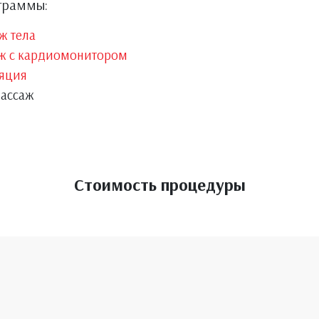
граммы:
ж тела
ж с кардиомонитором
яция
массаж
Стоимость процедуры