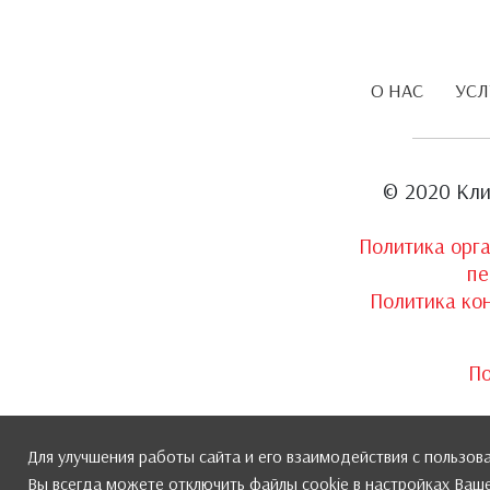
О НАС
УСЛ
© 2020 Кли
Политика орг
пе
Политика ко
По
Для улучшения работы сайта и его взаимодействия с пользо
Вы всегда можете отключить файлы cookie в настройках Ваше